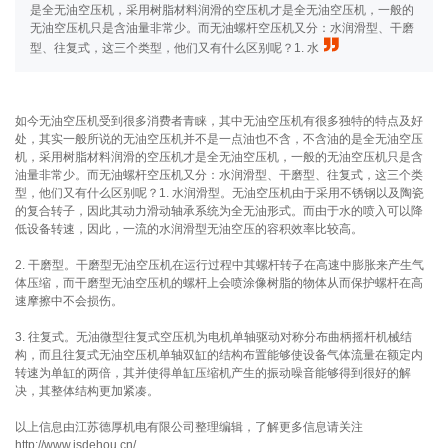
是全无油空压机，采用树脂材料润滑的空压机才是全无油空压机，一般的
无油空压机只是含油量非常少。而无油螺杆空压机又分：水润滑型、干磨
型、往复式，这三个类型，他们又有什么区别呢？1. 水
如今无油空压机受到很多消费者青睐，其中无油空压机有很多独特的特点及好
处，其实一般所说的无油空压机并不是一点油也不含，不含油的是全无油空压
机，采用树脂材料润滑的空压机才是全无油空压机，一般的无油空压机只是含
油量非常少。而无油螺杆空压机又分：水润滑型、干磨型、往复式，这三个类
型，他们又有什么区别呢？1. 水润滑型。无油空压机由于采用不锈钢以及陶瓷
的复合转子，因此其动力滑动轴承系统为全无油形式。而由于水的喷入可以降
低设备转速，因此，一流的水润滑型无油空压的容积效率比较高。
2. 干磨型。干磨型无油空压机在运行过程中其螺杆转子在高速中膨胀来产生气
体压缩，而干磨型无油空压机的螺杆上会喷涂像树脂的物体从而保护螺杆在高
速摩擦中不会损伤。
3. 往复式。无油微型往复式空压机为电机单轴驱动对称分布曲柄摇杆机械结
构，而且往复式无油空压机单轴双缸的结构布置能够使设备气体流量在额定内
转速为单缸的两倍，其并使得单缸压缩机产生的振动噪音能够得到很好的解
决，其整体结构更加紧凑。
以上信息由江苏德厚机电有限公司整理编辑，了解更多信息请关注
http://www.jsdehou.cn/