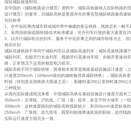
缩短城际旅途时间。
在中国的《城际铁路设计规范》资料中，城际高铁被纳入区际铁路的
设计规范》的要求，但城际高铁是客观存在的事实型城际铁路兼高速
划分标准
1、在中短距离内城市群或城市带中修建的客运铁路，线路总长一般不超
2、采用高铁级或国铁Ⅰ级技术标准建设，允许列车行驶的最大速度在250
3、以开行城际班次的列车、服务于中近距离之间的城市联络为主，但
相关区别
城际高速铁路不等同于城际列车以及城际高速列车；城际高速铁路属
城际列车、也能开行长途列车，既能开行高速动车组、亦能开普速动
路，正常情况下运营的都是电力机车。
城际高铁不同于城际快铁：两者根本差异是铁路基础设施设计速度（土建
计速度200km/h（160km/h级别的城铁勉强算城际快铁）；城
时候（特别是全国铁路大限速之后），新建时速200公里和时速250公
三种级别
从国内实际建成情况来看，中国城际高铁在基础设施设计速度方面有三种规格（等
350km/h：京津线、沪杭线、广深（港）线等，多见于特大城市（
300km/h：这种速度级别的城际高铁线路较少，和350km/h速度
250km/h：广珠线、昌九线等，因受到铁路降速政策的影响，这些线
实际运行速度方面完全一致。