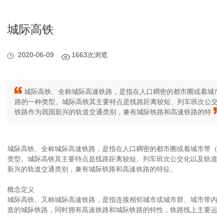
城际高铁
2020-06-09
1663次浏览
城际高铁、全称城际高速铁路，是指在人口稠密的都市圈或着城
路的一种类型。城际高铁其主要特点是线路距离较短、列车班次公交化
铁路作为我国新兴的轨道交通类别，兼有城际铁路和高速铁路的特
城际高铁、全称城际高速铁路，是指在人口稠密的都市圈或着城市带
类型。城际高铁其主要特点是线路距离较短、列车班次公交化以及轨道系
新兴的轨道交通类别，兼有城际铁路和高速铁路的特征。
概念定义
城际高铁、又称城际高速铁路，是指连接相邻城市或城市群、城市带
造的城际铁路，同时拥有高速铁路和城际铁路的特性，铁路线上主要